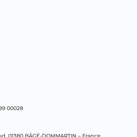
89 00028
houd, 01380 BÂGÉ-DOMMARTIN – France.